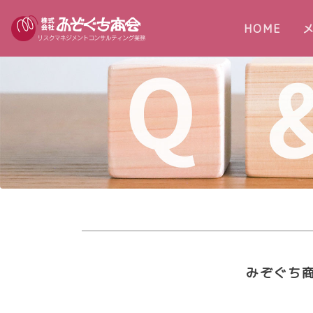
(cur
HOME
みぞぐち